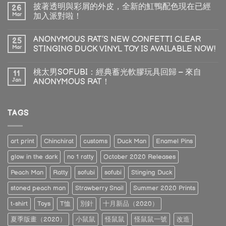
披著透明與彩屑的外皮，全新的魟鴨配色現在已經
26
Mar
加入派對啦！
ANONYMOUS RAT’S NEW CONFETTI CLEAR
25
Mar
STINGING DUCK VINYL TOY IS AVAILABLE NOW!
桃太男SOFUBI：經典蓄光軟膠玩具回歸 – 來自
11
Jan
ANONYMOUS RAT！
TAGS
art print
Chinchirat
customs
Duck Man
Enamel Pins
glow in the dark
no 1 ratty
October 2020 Releases
Peach Man
Ratty
sofubi
sofubi
Stinging Duck
stoned peach man
Strawberry Snail
Summer 2020 Prints
t-shirt
Toys
T恤
別針
十月新品（2020）
夏季版畫（2020）
小鼠鼠
怪鼠鼠
怪鼠鼠一號
改造