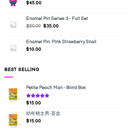
$
45.00
Enamel Pin Series 3 - Full Set
$
50.00
$
35.00
Enamel Pin: Pink Strawberry Snail
$
10.00
BEST SELLING
Petite Peach Man - Blind Box
Rated
5.00
$
15.00
out of 5
幼年桃太男-盲盒
$
15.00