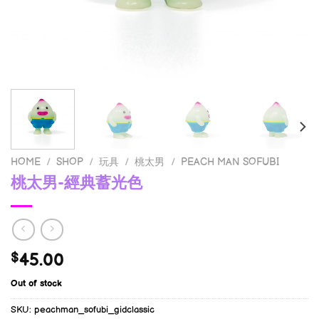
HOME
/
SHOP
/
玩具
/
桃太男
/
PEACH MAN SOFUBI
桃太男-經典蓄光色
45.00
$
Out of stock
SKU:
peachman_sofubi_gidclassic