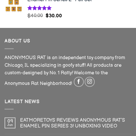
Rated
5.00
$
40.00
$
30.00
out of 5
ABOUT US
ANONYMOUS RAT is an independent toy company from
Chicago, IL specializing in goofy stuff! All products are
custom-designed by No. 1 Ratty! Welcome to the
Anonymous Rat Neighborhood!
LATEST NEWS
EATMORETOYS REVIEWS ANONYMOUS RAT’S
09
Jun
ENAMEL PIN SERIES 3! UNBOXING VIDEO