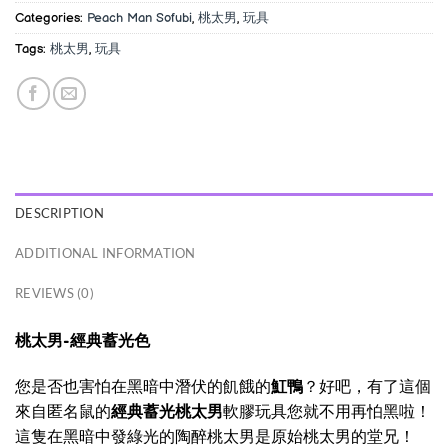
Categories:
Peach Man Sofubi
,
桃太男
,
玩具
Tags:
桃太男
,
玩具
DESCRIPTION
ADDITIONAL INFORMATION
REVIEWS (0)
桃太男-經典蓄光色
您是否也害怕在黑暗中潛伏的飢餓的
魟鴨
？好吧，有了這個
來自匿名鼠的
經典蓄光桃太男
軟膠玩具您就不用再怕黑啦！
這隻在黑暗中發綠光的陶醉桃太男是原始桃太男的堂兄！