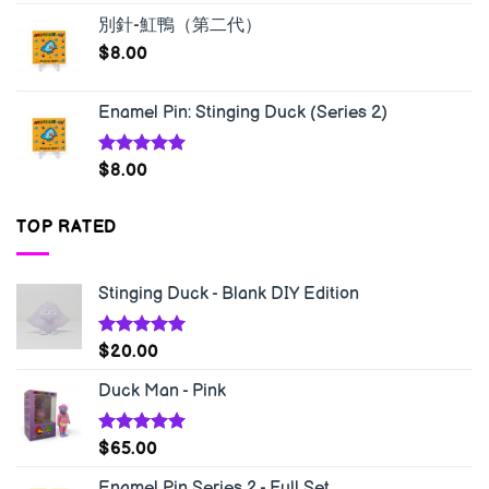
別針-魟鴨（第二代）
$
8.00
Enamel Pin: Stinging Duck (Series 2)
Rated
5.00
$
8.00
out of 5
TOP RATED
Stinging Duck - Blank DIY Edition
Rated
5.00
$
20.00
out of 5
Duck Man - Pink
Rated
5.00
$
65.00
out of 5
Enamel Pin Series 2 - Full Set