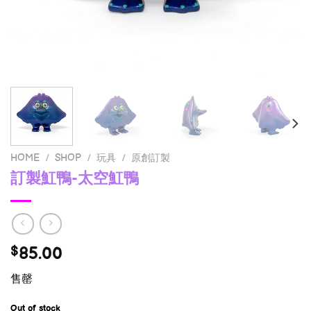
HOME
/
SHOP
/
玩具
/
原創訂製
訂製魟鴨-太空魟鴨
85.00
$
售罄
Out of stock