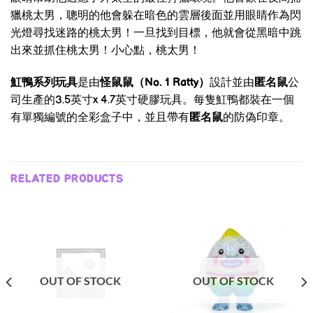
獵桃太男，聰明的他會躲在暗色的雲層後面並用眼睛作為閃
光燈尋找迷路的桃太男！一旦找到目標，他就會從黑暗中跳
出來並抓住桃太男！小心點，桃太男！
魟鴨系列玩具
是由
怪鼠鼠（No. 1 Ratty）
設計並由
匿名鼠
公
司生產的3.5英寸x 4.7英寸硬膠玩具。每隻魟鴨都裝在一個
有單獨編號的全彩盒子中，並且帶有
匿名鼠
的防偽印章。
RELATED PRODUCTS
OUT OF STOCK
OUT OF STOCK