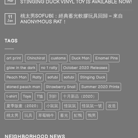
Mar
STINGING DUCK VINYL TOY IS AVAILABLE NOW!
桃太男SOFUBI：經典蓄光軟膠玩具回歸 – 來自
11
Jan
ANONYMOUS RAT！
TAGS
art print
Chinchirat
customs
Duck Man
Enamel Pins
glow in the dark
no 1 ratty
October 2020 Releases
Peach Man
Ratty
sofubi
sofubi
Stinging Duck
stoned peach man
Strawberry Snail
Summer 2020 Prints
t-shirt
Toys
T恤
別針
十月新品（2020）
夏季版畫（2020）
小鼠鼠
怪鼠鼠
怪鼠鼠一號
改造
桃太男
玩具
草莓蝸牛
蓄光
魟鴨
鴨男
NEIGHBORHOOD NEWS