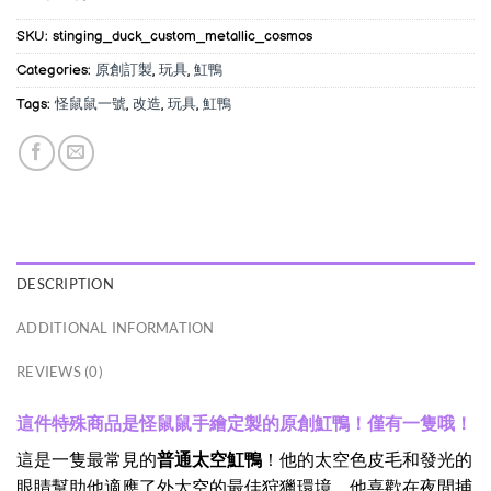
SKU:
stinging_duck_custom_metallic_cosmos
Categories:
原創訂製
,
玩具
,
魟鴨
Tags:
怪鼠鼠一號
,
改造
,
玩具
,
魟鴨
DESCRIPTION
ADDITIONAL INFORMATION
REVIEWS (0)
這件特殊商品是怪鼠鼠手繪定製的原創魟鴨！僅有一隻哦！
這是一隻最常見的
普通太空魟鴨
！他的太空色皮毛和發光的
眼睛幫助他適應了外太空的最佳狩獵環境。他喜歡在夜間捕