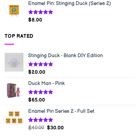
Enamel Pin: Stinging Duck (Series 2)
Rated
5.00
$
8.00
out of 5
TOP RATED
Stinging Duck - Blank DIY Edition
Rated
5.00
$
20.00
out of 5
Duck Man - Pink
Rated
5.00
$
65.00
out of 5
Enamel Pin Series 2 - Full Set
Rated
5.00
$
40.00
$
30.00
out of 5