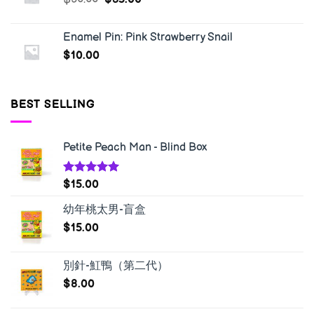
Enamel Pin: Pink Strawberry Snail
$
10.00
BEST SELLING
Petite Peach Man - Blind Box
Rated
5.00
$
15.00
out of 5
幼年桃太男-盲盒
$
15.00
別針-魟鴨（第二代）
$
8.00