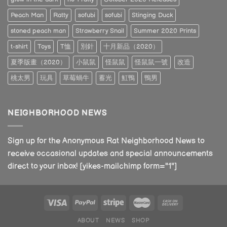
Peach Man
Ratty
sofubi
sofubi
Stinging Duck
stoned peach man
Strawberry Snail
Summer 2020 Prints
t-shirt
Toys
T恤
別針
十月新品（2020）
夏季版畫（2020）
小鼠鼠
怪鼠鼠
怪鼠鼠一號
改造
桃太男
玩具
草莓蝸牛
蓄光
魟鴨
鴨男
NEIGHBORHOOD NEWS
Sign up for the Anonymous Rat Neighborhood News to
receive occasional updates and special announcements
direct to your inbox! [yikes-mailchimp form="1"]
ABOUT
NEWS
SHOP