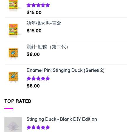
Rated
5.00
$
15.00
out of 5
幼年桃太男-盲盒
$
15.00
別針-魟鴨（第二代）
$
8.00
Enamel Pin: Stinging Duck (Series 2)
Rated
5.00
$
8.00
out of 5
TOP RATED
Stinging Duck - Blank DIY Edition