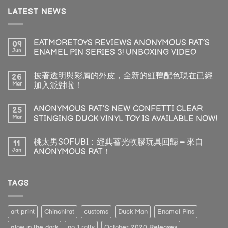
LATEST NEWS
EATMORETOYS REVIEWS ANONYMOUS RAT’S
09
Jun
ENAMEL PIN SERIES 3! UNBOXING VIDEO
披著透明與彩屑的外皮，全新的魟鴨配色現在已經
26
Mar
加入派對啦！
ANONYMOUS RAT’S NEW CONFETTI CLEAR
25
Mar
STINGING DUCK VINYL TOY IS AVAILABLE NOW!
桃太男SOFUBI：經典蓄光軟膠玩具回歸 – 來自
11
Jan
ANONYMOUS RAT！
TAGS
art print
Chinchirat
customs
Duck Man
Enamel Pins
glow in the dark
no 1 ratty
October 2020 Releases