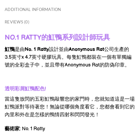
ADDITIONAL INFORMATION
REVIEWS (0)
NO.1 RATTY的魟鴨系列設計師玩具
魟鴨
是由
No. 1 Ratty
設計並由
Anonymous Rat
公司生產的
3.5
英寸
x 4.7
英寸硬膠玩具。每隻魟鴨都裝在一個有單獨編
號的全彩盒子中，並且帶有Anonymous Rat的防偽印章。
透明彩屑魟鴨配色
!
當這隻放閃的五彩魟鴨敲響您的家門時，您就知道這是一場
魟鴨派對等待著您！無論從哪個角度看它，您都會看到它的
內里和外在是怎樣的鴨情四射和閃閃發光！
藝術家
: No. 1 Ratty