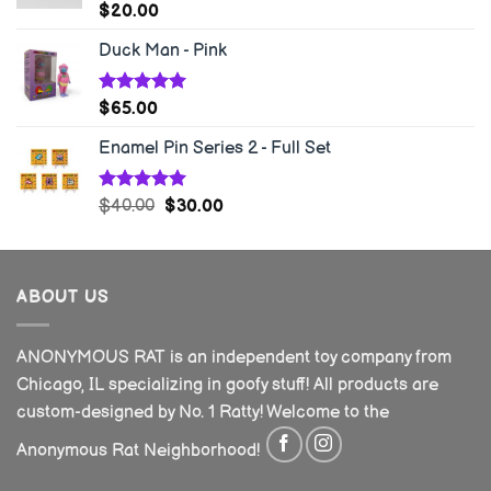
Rated
5.00
$
20.00
out of 5
Duck Man - Pink
Rated
5.00
$
65.00
out of 5
Enamel Pin Series 2 - Full Set
Rated
5.00
$
40.00
$
30.00
out of 5
ABOUT US
ANONYMOUS RAT is an independent toy company from
Chicago, IL specializing in goofy stuff! All products are
custom-designed by No. 1 Ratty! Welcome to the
Anonymous Rat Neighborhood!