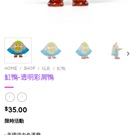
HOME
/
SHOP
/
玩具
/
魟鴨
魟鴨-透明彩屑鴨
35.00
$
限時活動