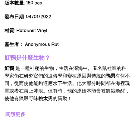
版本數量
: 150 pcs
發布日期
: 04/01/2022
材質
: Rotocast Vinyl
產生者：
Anonymous Rat
魟鴨是什麼生物？
魟鴨
是一種神秘的生物，生活在深海中。匿名鼠社區的科
學家仍在研究它們的遺傳學和變種原因與傳統的
鴨男
有何不
同，從而使他能夠適應水下生活
。他大部分時間都在海裡玩
電或者在海上沖浪。但有時，他的原始本能會被飢餓喚醒，
使他有獵殺野味
桃太男
的衝動！
閱讀更多