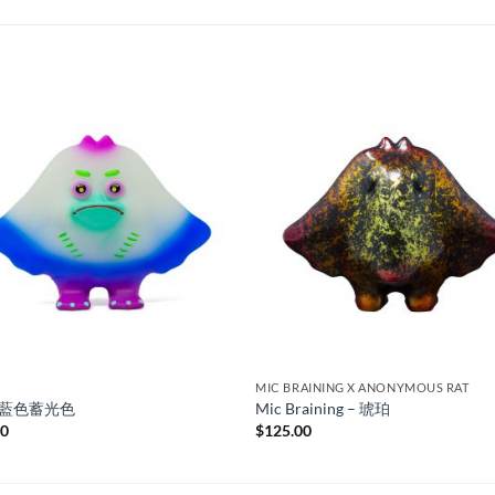
MIC BRAINING X ANONYMOUS RAT
-藍色蓄光色
Mic Braining – 琥珀
00
$
125.00