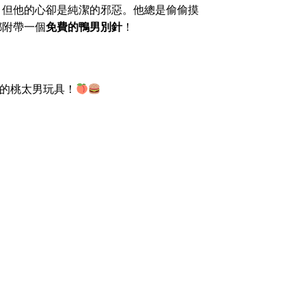
，但他的心卻是純潔的邪惡。他總是偷偷摸
都附帶一個
免費的鴨男別針
！
的桃太男玩具！