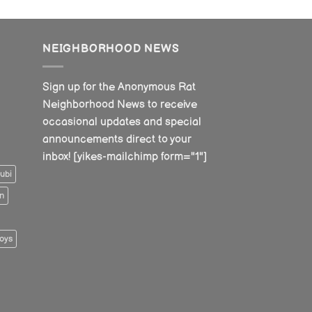
NEIGHBORHOOD NEWS
Sign up for the Anonymous Rat
Neighborhood News to receive
occasional updates and special
announcements direct to your
inbox! [yikes-mailchimp form="1"]
ubi
n
oys