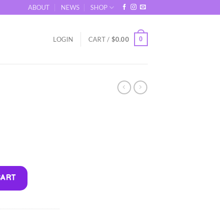
ABOUT
NEWS
SHOP
0
LOGIN
CART /
$
0.00
Alternative:
CART