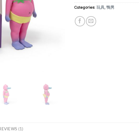
Categories:
玩具
,
鴨男
REVIEWS (1)