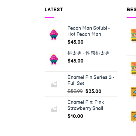
LATEST
BES
Peach Man Sofubi -
Hot Peach Man
$
45.00
桃太男 - 性感桃太男
$
45.00
Enamel Pin Series 3 -
Full Set
$
50.00
$
35.00
Enamel Pin: Pink
Strawberry Snail
$
10.00