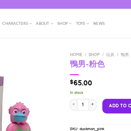
CHARACTERS
ABOUT
SHOP
TOYS
NEWS
HOME
/
SHOP
/
玩具
/
鴨男
鴨男-粉色
65.00
$
In stock
鴨男-粉色 quantity
ADD TO 
SKU:
duckman_pink