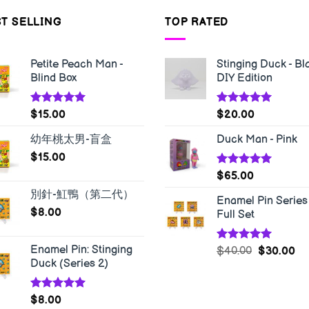
T SELLING
TOP RATED
Petite Peach Man -
Stinging Duck - Bl
Blind Box
DIY Edition
Rated
5.00
Rated
5.00
$
15.00
$
20.00
out of 5
out of 5
幼年桃太男-盲盒
Duck Man - Pink
$
15.00
Rated
5.00
$
65.00
out of 5
別針-魟鴨（第二代）
Enamel Pin Series 
$
8.00
Full Set
Enamel Pin: Stinging
Rated
5.00
$
40.00
$
30.00
out of 5
Duck (Series 2)
Rated
5.00
$
8.00