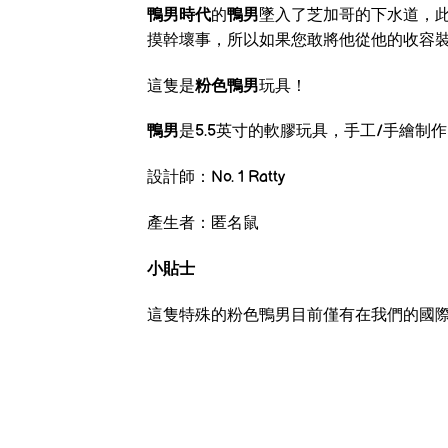
鴨男時代
的
鴨男
墜入了芝加哥的下水道，
摸幹壞事，所以如果您敢將他從他的收容
這隻是
粉色鴨男
玩具！
鴨男
是
5.5
英寸的軟膠玩具，手工
/
手繪制作
設計師：
No. 1 Ratty
產生者：匿名鼠
小貼士
這隻特殊的粉色鴨男目前僅有在我們的國