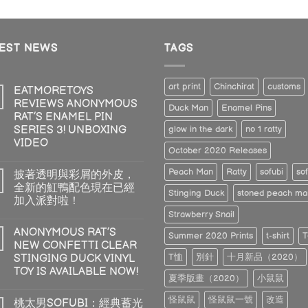
out of 5
TEST NEWS
TAGS
art print
Chinchirat
customs
EATMORETOYS
REVIEWS ANONYMOUS
Duck Man
Enamel Pins
RAT’S ENAMEL PIN
SERIES 3! UNBOXING
glow in the dark
no 1 ratty
VIDEO
October 2020 Releases
Peach Man
Ratty
sofubi
sof
披著透明與彩屑的外皮，
全新的魟鴨配色現在已經
Stinging Duck
stoned peach ma
加入派對啦！
Strawberry Snail
ANONYMOUS RAT’S
Summer 2020 Prints
t-shirt
T
NEW CONFETTI CLEAR
T恤
別針
十月新品（2020）
STINGING DUCK VINYL
TOY IS AVAILABLE NOW!
夏季版畫（2020）
小鼠鼠
怪鼠鼠
怪鼠鼠一號
改造
桃太男SOFUBI：經典蓄光