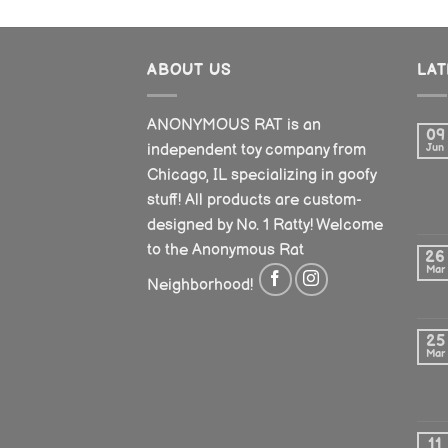
ABOUT US
LA
ANONYMOUS RAT is an
09
independent toy company from
Jun
Chicago, IL specializing in goofy
stuff! All products are custom-
designed by No. 1 Ratty! Welcome
to the Anonymous Rat
26
Mar
Neighborhood!
25
Mar
11