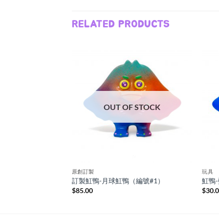
RELATED PRODUCTS
F STOCK
OUT OF STOCK
原創訂製
玩具
鴨
訂製魟鴨-月球魟鴨（編號#1）
魟鴨
$
85.00
$
30.