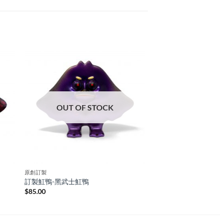
OUT OF STOCK
原創訂製
訂製魟鴨-黑武士魟鴨
$
85.00