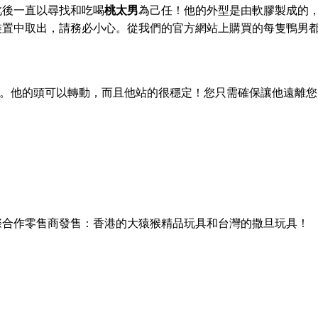
此後一直以尋找和吃喝
桃太男
為己任！他的外型是由軟膠製成的
裝置中取出，請務必小心。從我們的官方網站上購買的每隻鴨男
。他的頭可以轉動，而且他站的很穩定！您只需確保讓他遠離您
際合作零售商發售：香港的大猿猴精品玩具和台灣的撒旦玩具！